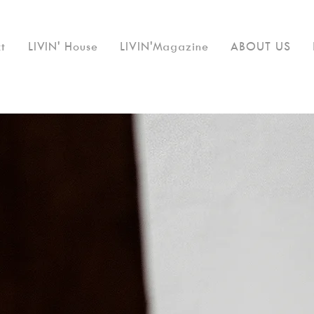
t
LIVIN' House
LIVIN'Magazine
ABOUT US