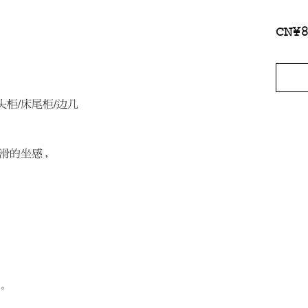
CN¥
头柜/床尾柜/边几
滑的坐感，
，
。