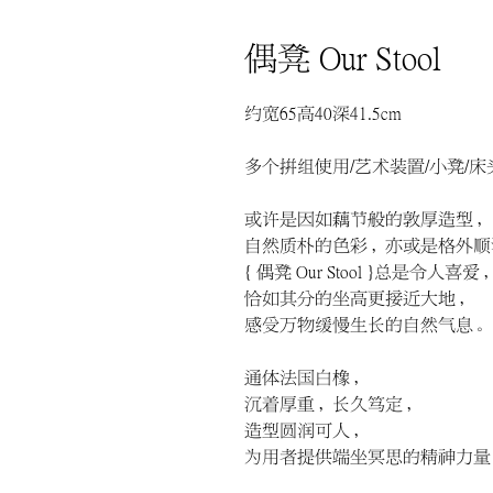
偶凳 Our Stool
约宽65 高40 深41.5 cm
多个拼组使用/艺术装置/小凳/床
或许是因如藕节般的敦厚造型，
自然质朴的色彩，亦或是格外顺
{ 偶凳 Our Stool }总是令人喜爱
恰如其分的坐高更接近大地，
感受万物缓慢生长的自然气息。
通体法国白橡，
沉着厚重，长久笃定，
造型圆润可人，
为用者提供端坐冥思的精神力量