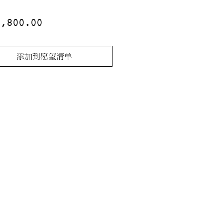
價
8,800.00
格
添加到愿望清单