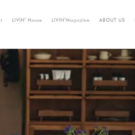
t
LIVIN' House
LIVIN'Magazine
ABOUT US