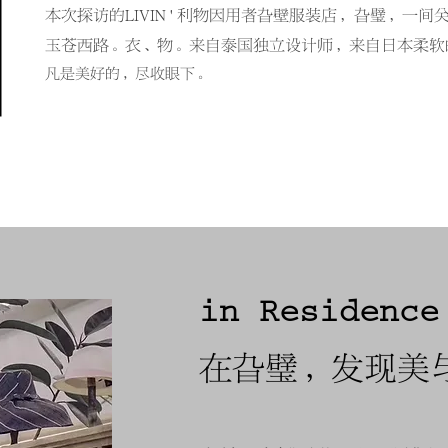
本次探访的LIVIN ' 利物因用者旮壁服装店，
旮璧，一间
玉苍西路。衣、物。来自泰国独立设计师，来自日本柔软
凡是美好的，尽收眼下。
in Residence
在旮璧，发现美