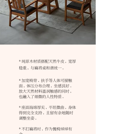
*
纯原木材质搭配天然牛皮，宽厚
稳重，与麻将桌和谐统一。
*
加宽椅背、扶手等人体可接触
面，体压分布合理，坐感良好。
放大天然材料温润触感的同时，
也融入了细微的人性特质。
*
座面海绵厚实，平坦微曲，身体
得到完全支持，且留有余地随时
调整坐姿。
*
不打麻将时，作为餐椅绰绰有