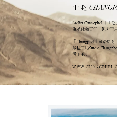
CHANGP
山 赴
Atelier Changp
秉承社会责任，致力于
「Changphel」藏
藏毯工坊Studio Ch
贵羊毛。
WWW.CHANGPHEL.