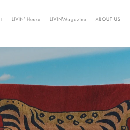
t
LIVIN' House
LIVIN'Magazine
ABOUT US