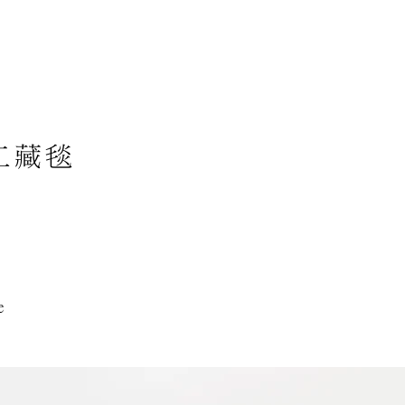
工藏毯
e