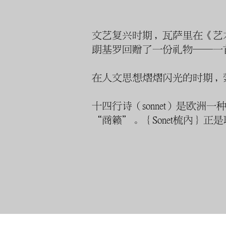
文艺复兴时期，瓦萨里在《艺
朗基罗回赠了一份礼物——一
在人文思想熠熠闪光的时期，
十四行诗（sonnet）是欧洲一
“商籁”。｛Sonet梳内｝正是取