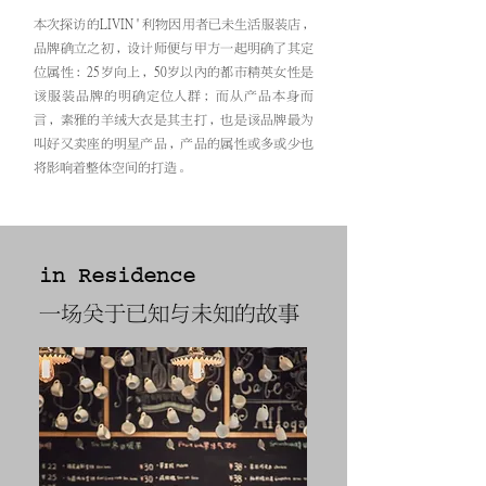
本次探访的LIVIN ' 利物因用者已未生活服装店，
品牌确立之初，设计师便与甲方一起明确了其定
位属性：25岁向上，50岁以内的都市精英女性是
该服装品牌的明确定位人群；而从产品本身而
言，素雅的羊绒大衣是其主打，也是该品牌最为
叫好又卖座的明星产品，产品的属性或多或少也
将影响着整体空间的打造。
in Residence
一场关于已知与未知的故事