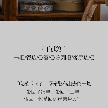
{ 向晚 }
书柜/餐边柜/酒柜/陈列柜/客厅边柜
“晩星带回了，曙光散布出去的一切
带回了绵羊，带回了山羊
带回了牧童回到母亲身边”