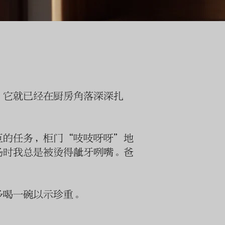
，它就已经在厨房角落深深扎
巨的任务，柜门“吱吱呀呀”地
汤时我总是被烫得龇牙咧嘴。爸
多喝一碗以示珍重。