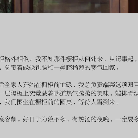
柜格外相似。我不知那件橱柜从何处来，从记事起
，总带着碌碌饥肠和一鼻腔稀薄的寒气回家。
后全家人开始在橱柜前忙碌，我总负责端菜这项艰
一层隔板上究竟藏着哪道热气腾腾的美味。端排骨
，我们围坐在橱柜前的圆桌，等待大雪到来。
没容颜。好日子为数不多，有热汤的夜晚，一定要