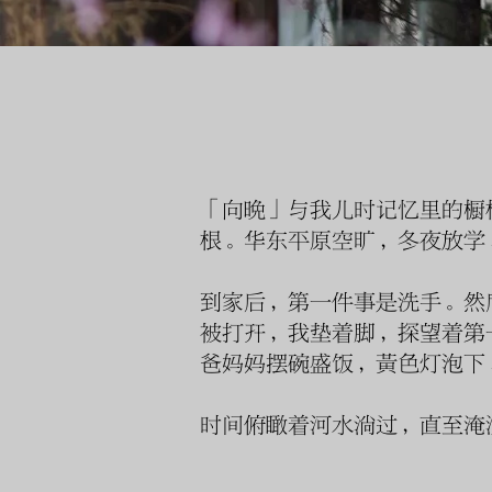
「向晚」与我儿时记忆里的橱
根。华东平原空旷，冬夜放学
到家后，第一件事是洗手。然
被打开，我垫着脚，探望着第
爸妈妈摆碗盛饭，黄色灯泡下
时间俯瞰着河水淌过，直至淹