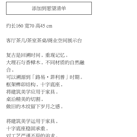
添加到愿望清单
约长160 宽70 高45 cm
客厅茶几/茶室茶桌/商业空间展示台
复古是回溯时间，重现记忆。
大理石与香樟木，不同材质的自然融
合，
可以溯源到「路易•菲利普」时期。
框架榫卯结构，十字底座，
将建筑美学应用于家具。
桌沿精美的切割，
做旧的木纹留下岁月之感。
将建筑美学运用于家具，
十字底座稳固承重。
对工艺严谨不苟的追求，