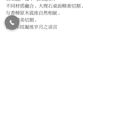
不同材质融合，大理石桌面精准切割，
与香樟原木底座自然相嵌。
桌沿精美切割，
做旧木纹凝练岁月之语言
© LIVIN'
2015-2024
All Rights Reserved.