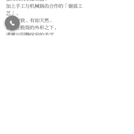
加上手工与机械锅齿合作的「锯痕工
艺」，
凹凸有致，有如天然。
镜子在极简的外形之下，
透露出阴翳侘寂的美学。
凹凸锯痕，
呈现暮暮霭霭的岁月顿感。
镜框拐角处， 特別的拼接造型，
形制之美。
镀银镜面，映照忠诚的美。
背部实木悬挂条， 可以直接倚靠也可以
悬挂，
橫竖皆可，适应自如。
© LIVIN'
2015-2024
All Rights Reserved.