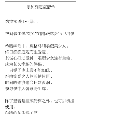
添加到愿望清单
约宽70 高180 厚9 cm
空间装饰镜/玄关/衣帽间/梳妆台/卫浴镜
希腊神话中，皮格马利翁塑美少女，
终日痴痴近观而生爱意，
其诚心打动爱神，雕塑少女遂有生命，
成为长久幸福的件侣。
一只镜子也末尝不能如此，
经由痴爱之人的长情使用，
时间的锯痕也会日益温润，
镜与镜中人皆顾盼生辉。
除了竖着悬挂或倚靠之外，也可以橫挂
使用。
独特的灰尘漆工艺，