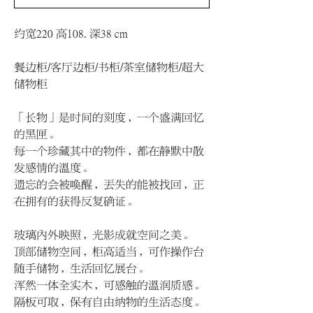
约宽220 高108. 深38 cm
餐边柜/客厅边柜/书柜/茶室储物柜/超大
储物柜
「长物」是时间的刻度，一个盛满回忆
的黑匣。
每一个珍藏其中的物件，都在静默中散
发感情的溫度。
遗忘的会被喚醒，丟失的能被找回，正
在拥有的获得反复确证。
玻璃內外映照，光影成就空间之美。
顶部储物空间，柜高适当，可作操作台
随手储物，生活回忆展台。
浑然一体全实木，可感触的溫润质感。
隔板可取，保有自由纳物的生活态度。