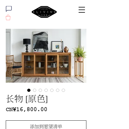
长物 [原色]
價
CN¥16,800.00
格
添加到愿望清单