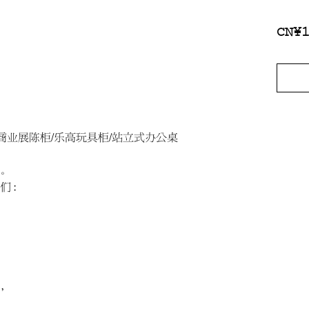
CN¥
/商业展陈柜/乐高玩具柜/站立式办公桌
。
人们：
，