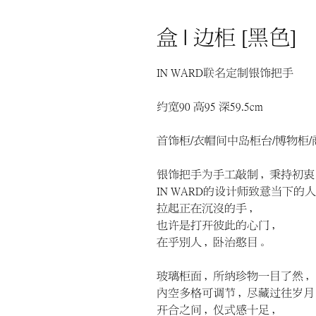
盒 | 边柜 [黑色]
IN WARD联名定制银饰把手
约宽90 高95 深59.5 cm
首饰柜/衣帽间中岛柜台/博物柜
银饰把手为手工敲制，秉持初衷
IN WARD的设计师致意当下的
拉起正在沉沒的手，
也许是打开彼此的心门，
在乎別人，卧治憨目。
玻璃柜面，所纳珍物一目了然，
內空多格可调节，尽藏过往岁月
开合之间，仪式感十足，