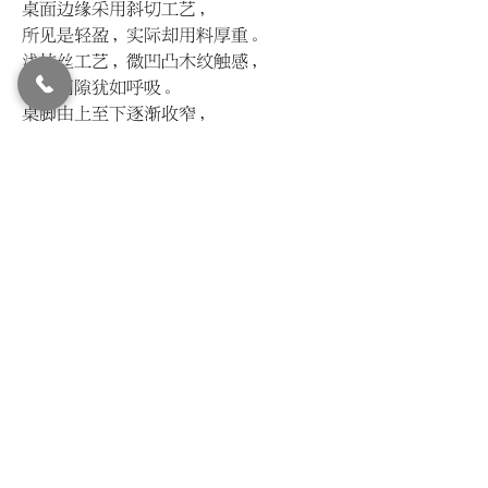
桌面边缘采用斜切工艺，
所见是轻盈，实际却用料厚重。
浅拉丝工艺，微凹凸木纹触感，
木纹间隙犹如呼吸。
桌脚由上至下逐渐收窄，
简约雅致亦如留白。
© LIVIN'
2015-2024
All Rights Reserved.