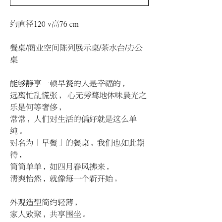
约直径120 v高76 cm
餐桌/商业空间陈列展示桌/茶水台/办公
桌
能够静享一顿早餐的人是幸福的，
远离忙乱慌张， 心无旁骛地体味晨光之
乐是何等奢侈，
常常，人们对生活的偏好就是这么单
纯。
对名为「早餐」的餐桌，我们也如此期
待，
简简单单，如四月春风拂来，
清爽怡然，就像每一个新开始。
外观造型简约轻薄，
家人欢聚，共享围坐。