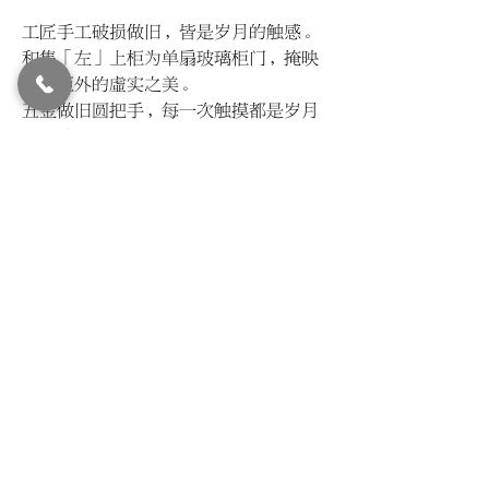
工匠手工破损做旧，皆是岁月的触感。
和集「左」上柜为单扇玻璃柜门，掩映
柜內柜外的虛实之美。
五金做旧圆把手，每一次触摸都是岁月
的顿感。
上柜3块隔板皆可调节，为所陈列之物匀
出适当的空间。
抽屉原木滑轨，木与木接触，越使用越
溫润。
和集「右」上柜开放储物，別致的弧形
框线，有如面中风景。
下柜为双层储物空间，提供更丰盈的陈
列可能性。
柜门采用细磁门吸，传统开合方式，静
谧古朴。
© LIVIN'
2015-2024
All Rights Reserved.