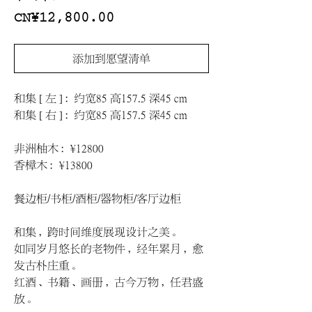
價
CN¥12,800.00
格
添加到愿望清单
和集 [ 左 ]：约宽85 高157.5 深45 cm
和集 [ 右 ]：约宽85 高157.5 深45 cm
非洲柚木：¥12800
香樟木：¥13800
餐边柜/书柜/酒柜/器物柜/客厅边柜
和集，跨时间维度展现设计之美。
如同岁月悠长的老物件，经年累月，愈
发古朴庄重。
红酒、书籍、画册，古今万物，任君盛
放。