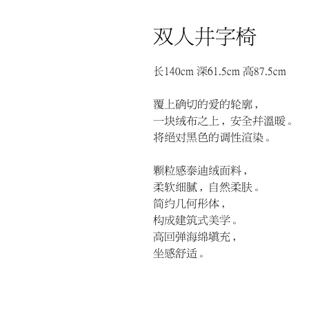
双人井字椅
长140cm 深61.5cm 高87.5cm
覆上确切的爱的轮廓，
一块绒布之上，安全并温暖。
将绝对黑色的调性渲染。
颗粒感泰迪绒面料，
柔软细腻，自然柔肤。
简约几何形体，
构成建筑式美学。
高回弹海绵填充，
坐感舒适。