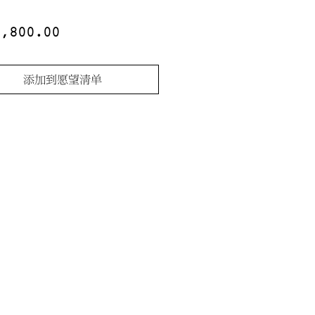
價
7,800.00
格
添加到愿望清单