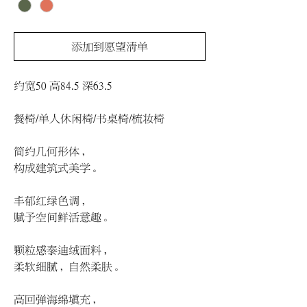
添加到愿望清单
约宽50 高84.5 深63.5
餐椅/单人休闲椅/书桌椅/梳妆椅
简约几何形体，
构成建筑式美学。
丰郁红绿色调，
赋予空间鲜活意趣。
颗粒感泰迪绒面料，
柔软细腻，自然柔肤。
高回弹海绵填充，