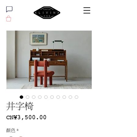
井字椅
價
CN¥3,500.00
格
颜色
*