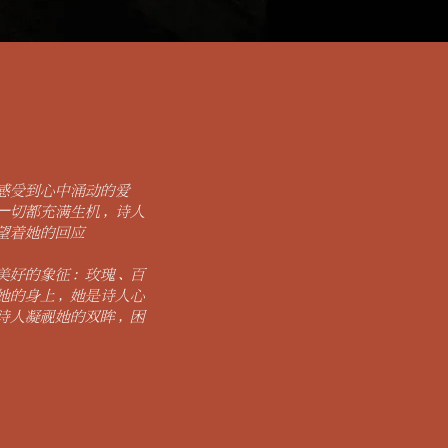
感受到心中涌动的爱
⼀切都充满生机，
诗人
望着她的回应
美好的象征：玫瑰、百
她的身
上，她是诗人心
诗人凝视她的双眸，困