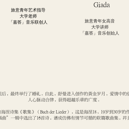
Giada
旅意青年艺术指导
大学老师
旅意青年女高音
「嘉答」音乐联创人
大学讲师
「嘉答」音乐创始人
困阻后，最终举行了婚礼。自此，舒曼进入创作的黄金岁月，爱情中
人心脉动合律，获得超越乐章的广度。
e）谱自海涅诗集《歌集》（Buch der Lieder），这是海涅18、19岁
插曲”一辑中选出了16首诗，谱成仿佛有情节可循的联篇歌曲集，并