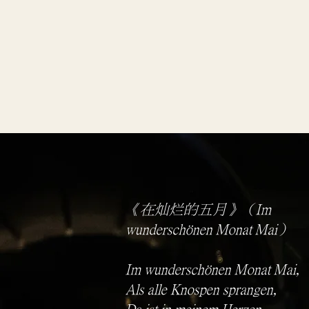
《在灿烂的五月》（Im
wunderschönen Monat Mai）
Im wunderschönen Monat Mai,
Als alle Knospen sprangen,