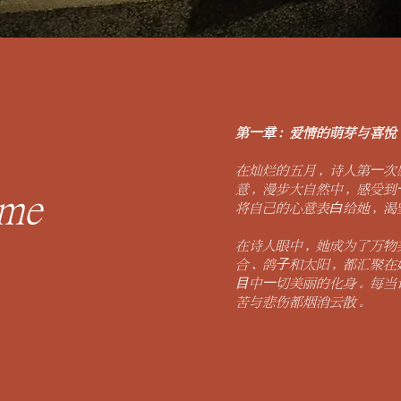
第⼀章：爱情的萌芽与喜悦
在灿烂的五月，诗人第⼀次
意，
漫步大自然中，感受到
mme
将自己
的心意表⽩给她，渴
在诗人眼中，她成为了万物
合、鸽⼦和太阳，都汇聚在
⽬中⼀切美丽的化身。每当
苦与悲
伤都烟消云散。