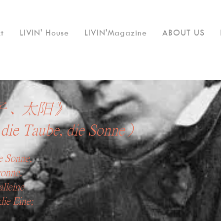
t
LIVIN' House
LIVIN'Magazine
ABOUT US
子、太阳》
, die Taube, die Sonne）
ie Sonne,
wonne.
alleine
die Eine;