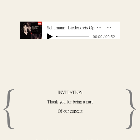
Schumann: Liederkreis Op. 24, Dichterliebe Op. 48 & 7, Lieder
Schumann
00:00 / 00:52
{
}
INVITATION
Thank you for being a part
Of our concert