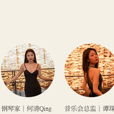
钢琴家｜何清Qing
音乐会总监
｜
谭