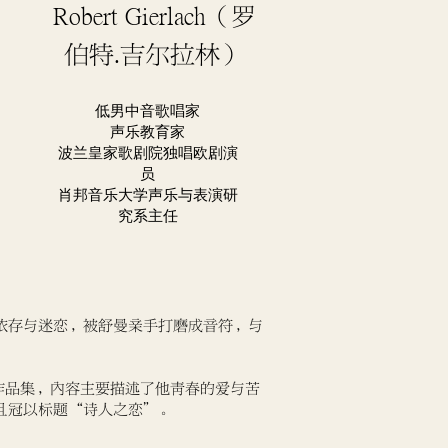
Robert Gierlach（罗
伯特.吉尔拉林）
低男中音歌唱家
声乐教育家
波兰皇家歌剧院独唱欧剧演
员
肖邦音乐大学声乐与表演研
究系主任
的依存与迷恋，被舒曼亲手打磨成音符，与
到30岁的作品集，内容主要描述了他青春的爱与苦
且冠以标题“诗人之恋”。