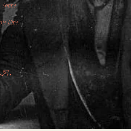
d Sonne.
die Eine.
。
。
太阳，
。