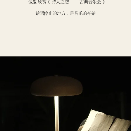
诚邀 欣赏《 诗人之恋 —— 古典音乐会 》
话语停止的地方，是音乐的开始