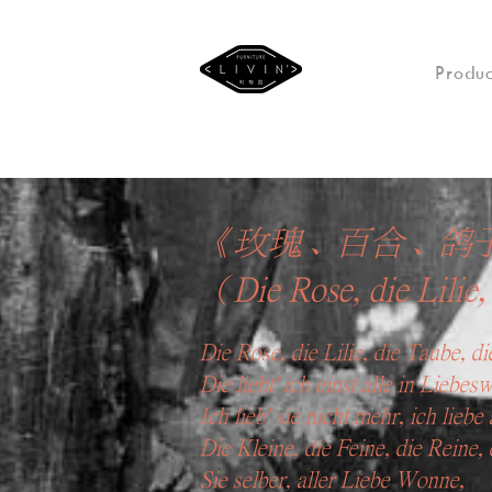
Produc
《玫瑰、百合、鸽
（Die Rose, die Lilie
Die Rose, die Lilie, die Taube, d
Die liebt' ich einst alle in Liebes
Ich lieb' sie nicht mehr, ich liebe 
Die Kleine, die Feine, die Reine, 
Sie selber, aller Liebe Wonne,