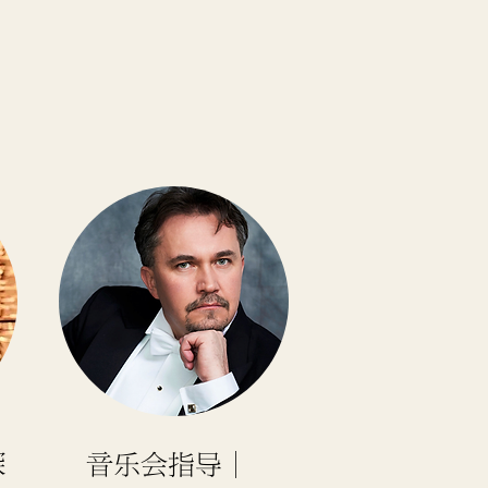
琛
音乐会指导
｜