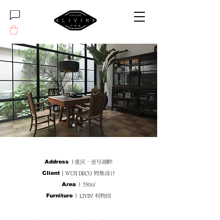
Address
| 重庆·壹号湖畔
Client｜
WUJI DECO
物集设计
Area
| 550㎡
Furniture
| LIVIN' 利物因